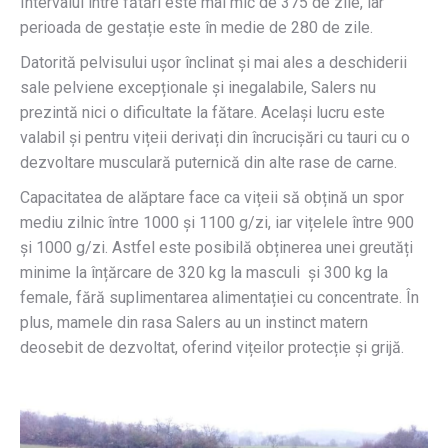
Intervalul între fătări este mai mic de 375 de zile, iar
perioada de gestație este în medie de 280 de zile.
Datorită pelvisului ușor înclinat și mai ales a deschiderii
sale pelviene excepționale și inegalabile, Salers nu
prezintă nici o dificultate la fătare. Același lucru este
valabil și pentru vițeii derivați din încrucișări cu tauri cu o
dezvoltare musculară puternică din alte rase de carne.
Capacitatea de alăptare face ca vițeii să obțină un spor
mediu zilnic între 1000 și 1100 g/zi, iar vițelele între 900
și 1000 g/zi. Astfel este posibilă obținerea unei greutăți
minime la înțărcare de 320 kg la masculi și 300 kg la
female, fără suplimentarea alimentației cu concentrate. În
plus, mamele din rasa Salers au un instinct matern
deosebit de dezvoltat, oferind vițeilor protecție și grijă.