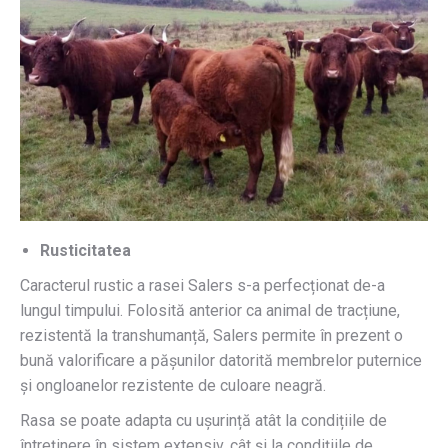
Rusticitatea
Caracterul rustic a rasei Salers s-a perfecționat de-a
lungul timpului. Folosită anterior ca animal de tracțiune,
rezistentă la transhumanță, Salers permite în prezent o
bună valorificare a pășunilor datorită membrelor puternice
și ongloanelor rezistente de culoare neagră.
Rasa se poate adapta cu ușurință atât la condițiile de
întreținere în sistem extensiv, cât și la condițiile de