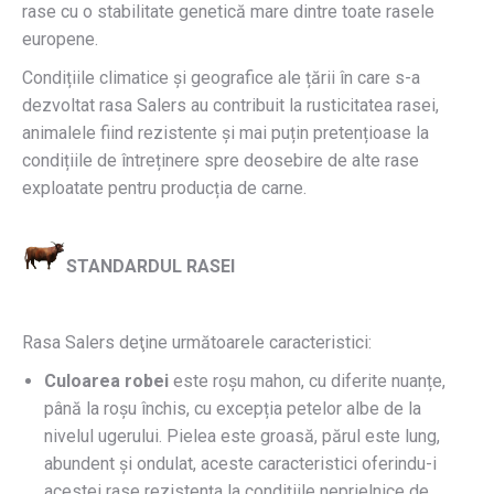
rase cu o stabilitate genetică mare dintre toate rasele
europene.
Condițiile climatice și geografice ale țării în care s-a
dezvoltat rasa Salers au contribuit la rusticitatea rasei,
animalele fiind rezistente și mai puțin pretențioase la
condițiile de întreținere spre deosebire de alte rase
exploatate pentru producția de carne.
STANDARDUL RASEI
Rasa Salers deţine următoarele caracteristici:
Culoarea robei
este roșu mahon, cu diferite nuanțe,
până la roșu închis, cu excepția petelor albe de la
nivelul ugerului. Pielea este groasă, părul este lung,
abundent și ondulat, aceste caracteristici oferindu-i
acestei rase rezistența la condițiile neprielnice de