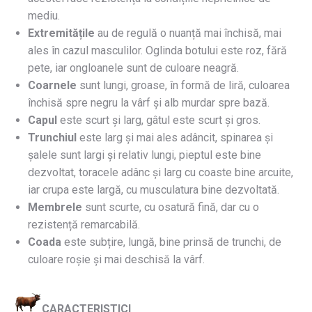
mediu.
Extremitățile
au de regulă o nuanță mai închisă, mai
ales în cazul masculilor. Oglinda botului este roz, fără
pete, iar ongloanele sunt de culoare neagră.
Coarnele
sunt lungi, groase, în formă de liră, culoarea
închisă spre negru la vârf și alb murdar spre bază.
Capul
este scurt și larg, gâtul este scurt și gros.
Trunchiul
este larg și mai ales adâncit, spinarea și
șalele sunt largi și relativ lungi, pieptul este bine
dezvoltat, toracele adânc și larg cu coaste bine arcuite,
iar crupa este largă, cu musculatura bine dezvoltată.
Membrele
sunt scurte, cu osatură fină, dar cu o
rezistență remarcabilă.
Coada
este subțire, lungă, bine prinsă de trunchi, de
culoare roșie și mai deschisă la vârf.
CARACTERISTICI