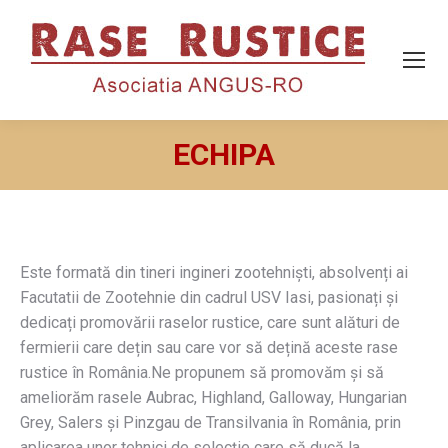
ECHIPA
You are here:
Este formată din tineri ingineri zootehniști, absolvenți ai
Facutatii de Zootehnie din cadrul USV Iasi, pasionați și
dedicați promovării raselor rustice, care sunt alături de
fermierii care dețin sau care vor să dețină aceste rase
rustice în România.Ne propunem să promovăm și să
ameliorăm rasele Aubrac, Highland, Galloway, Hungarian
Grey, Salers și Pinzgau de Transilvania în România, prin
aplicarea unor tehnici de selecție care să ducă la